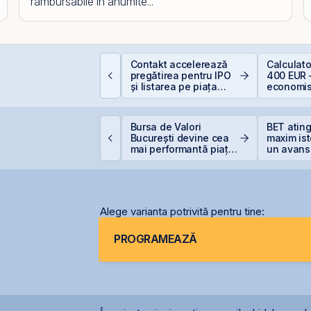
rambursabile in anumite...
Contakt accelerează
Calculat
um deschizi cont la
pregătirea pentru IPO
400 EUR 
ursă în 10 minute
și listarea pe piața
economis
AeRO a BVB
VB încheie prima
Bursa de Valori
BET atin
umătate din 2026 cu
București devine cea
maxim ist
ET +33% și
mai performantă piață
un avans
apitalizare record
din lume
la începu
Alege varianta potrivită pentru tine:
PROGRAMEAZĂ