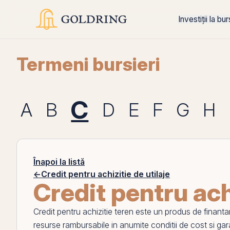
Investiții la bu
Termeni bursieri
C
A
B
D
E
F
G
H
Înapoi la listă
←
Credit pentru achizitie de utilaje
Credit pentru ach
Credit pentru achizitie teren
este un produs de finantare 
resurse rambursabile in anumite conditii de cost si gara