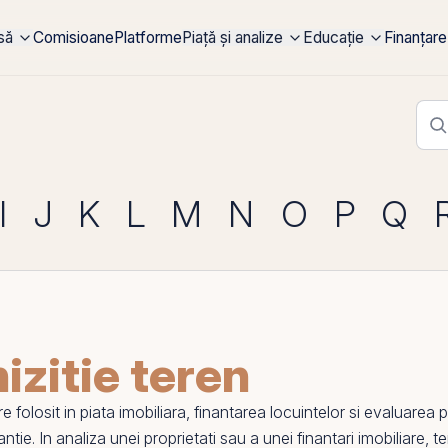
rsă
Comisioane
Platforme
Piață și analize
Educație
Finanțare
I
J
K
L
M
N
O
P
Q
izitie teren
folosit in piata imobiliara, finantarea locuintelor si evaluarea pr
ntie. In analiza unei proprietati sau a unei finantari imobiliare,