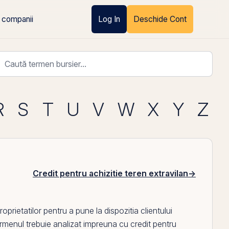
 companii
Log In
Deschide Cont
R
S
T
U
V
W
X
Y
Z
Credit pentru achizitie teren extravilan
→
oprietatilor pentru a pune la dispozitia clientului
 termenul trebuie analizat impreuna cu
credit pentru