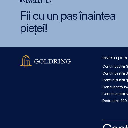
NEWSLETTER
Fii cu un pas înaintea
pieței!
INVESTIȚII L
Cont Investiții 
Cont Investiții 
Cont Investiții
Consultanță Inve
Cont Investiții 
Deducere 400