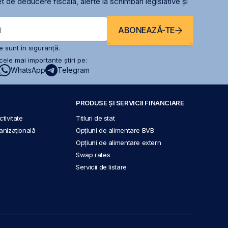
t de deducere fiscală, alerte la schimbari legislative și
ABONEAZĂ-TE
l
 sunt în siguranță.
ele mai importante știri pe:
WhatsApp
Telegram
PRODUSE ȘI SERVICII FINANCIARE
tivitate
Titluri de stat
anizațională
Opțiuni de alimentare BVB
Opțiuni de alimentare extern
Swap rates
Servicii de listare