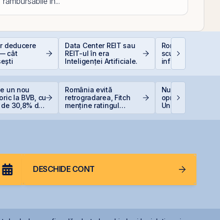
rambursabile in...
or deducere
Data Center REIT sau
România, campio
— cât
REIT-ul în era
scumpiri în UE: C
ești
Inteligenței Artificiale.
inflația de 8,4%
erodează bugetul
care sunt soluțiil
reale pentru româ
ge un nou
România evită
Nuclearelectrica
oric la BVB, cu
retrogradarea, Fitch
oprește controlat
 de 30,8% de
menține ratingul
Unitatea 1 de la
tul anului
României la BBB-
Cernavodă din c
nivelului Dunării
DESCHIDE CONT