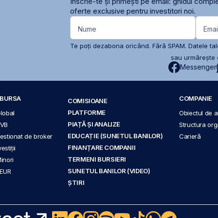
Înscrie-te și primești pe email: ghidul comple
oferte exclusive pentru investitori noi.
Nume
Emai
Te poți dezabona oricând. Fără SPAM. Datele tale
sau urmărește c
Messenger
A BURSA
COMPANIE
COMISIOANE
PLATFORME
Global
Obiectul de ac
PIAȚĂ ȘI ANALIZE
BVB
Structura org
EDUCAȚIE (SUNETUL BANILOR)
 gestionat de broker
Carieră
FINANȚARE COMPANII
stiții
TERMENI BURSIERI
Minori
SUNETUL BANILOR (VIDEO)
 EUR
ȘTIRI