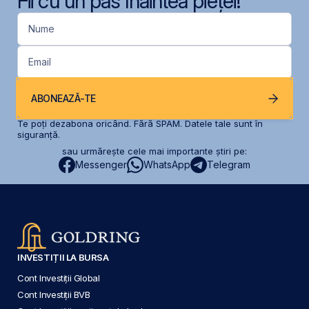
Fii cu un pas înaintea pieței!
Nume
Email
ABONEAZĂ-TE
Te poți dezabona oricând. Fără SPAM. Datele tale sunt în
siguranță.
sau urmărește cele mai importante știri pe:
Messenger
WhatsApp
Telegram
INVESTIȚII LA BURSA
Cont Investiții Global
Cont Investiții BVB