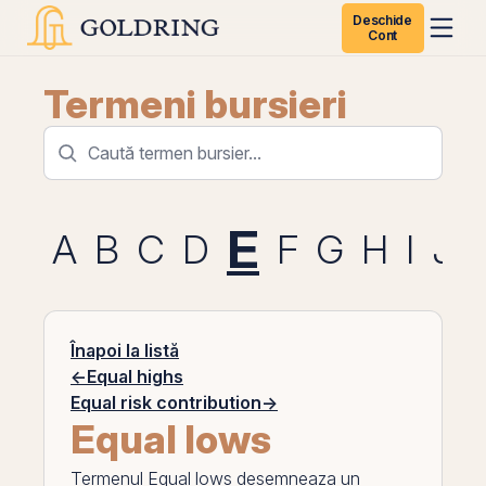
Deschide
Cont
Termeni bursieri
E
A
B
C
D
F
G
H
I
J
Înapoi la listă
←
Equal highs
Equal risk contribution
→
Equal lows
Termenul
Equal lows
desemneaza un