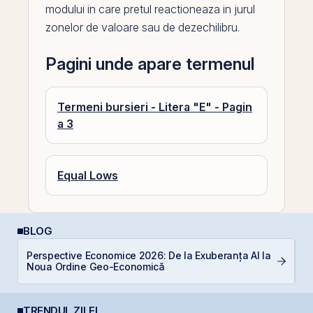
modului in care pretul reactioneaza in jurul
zonelor de valoare sau de dezechilibru.
Pagini unde apare termenul
Termeni bursieri - Litera "E" - Pagin
a 3
Equal Lows
BLOG
Perspective Economice 2026: De la Exuberanța AI la
C
Noua Ordine Geo-Economică
a
TRENDUL ZILEI