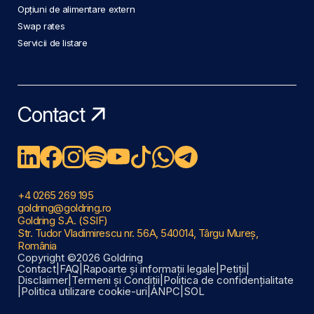
Opțiuni de alimentare extern
Swap rates
Servicii de listare
Contact
+4 0265 269 195
goldring@goldring.ro
Goldring S.A. (SSIF)
Str. Tudor Vladimirescu nr. 56A, 540014, Târgu Mureș,
România
Copyright ©2026 Goldring
Contact
|
FAQ
|
Rapoarte și informații legale
|
Petiții
|
Disclaimer
|
Termeni și Condiții
|
Politica de confidențialitate
|
Politica utilizare cookie-uri
|
ANPC
|
SOL