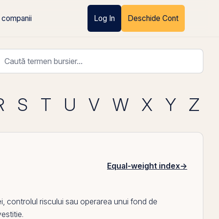
 companii
Log In
Deschide Cont
R
S
T
U
V
W
X
Y
Z
Equal-weight index
→
controlul riscului sau operarea unui fond de
estitie.