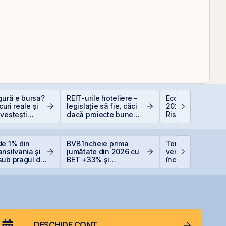
gură e bursa?
REIT-urile hoteliere –
Economia Românie
scuri reale și
legislație să fie, căci
2026: Oportunități
vestești
dacă proiecte bune
Riscuri pentru
t
sunt și banii se găsesc
Investitori
de 1% din
BVB încheie prima
TeraPlast își creș
nsilvania și
jumătate din 2026 cu
veniturile cu 4%, 
sub pragul de
BET +33% și
încheie primul
capitalizare record
semestru cu o pi
de 4 milioane de 
DESCHIDE CONT