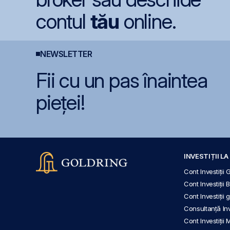
contul
tău
online.
NEWSLETTER
Fii cu un pas înaintea
pieței!
INVESTIȚII L
Cont Investiții 
Cont Investiții 
Cont Investiții
Consultanță Inve
Cont Investiții 