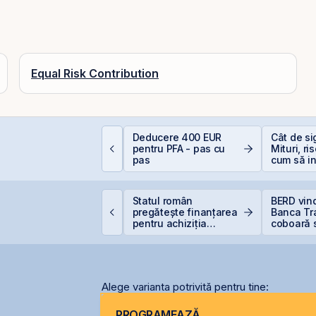
Equal Risk Contribution
e sunt dividendele și
Deducere 400 EUR
Cât de si
um funcționează:
pentru PFA - pas cu
Mituri, ri
hid complet pentru
pas
cum să in
nvestitori în acțiuni
inteligen
igi pregătește listarea
Statul român
BERD vin
igi Spain pe bursele
pregătește finanțarea
Banca Tra
paniole
pentru achiziția
coboară 
gazelor Neptun Deep
5%
Alege varianta potrivită pentru tine:
PROGRAMEAZĂ