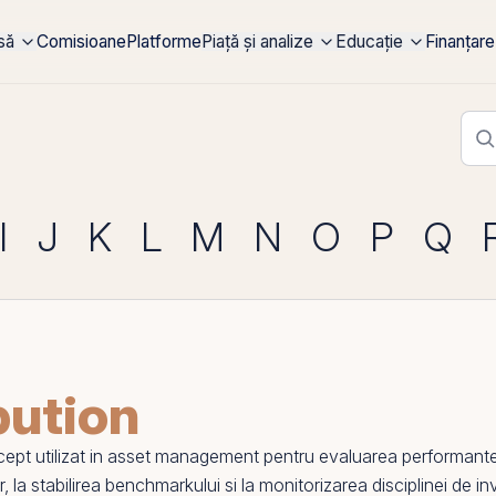
rsă
Comisioane
Platforme
Piață și analize
Educație
Finanțare
I
J
K
L
M
N
O
P
Q
bution
 utilizat in asset management pentru evaluarea performantei, 
r, la stabilirea benchmarkului si la monitorizarea disciplinei de inv