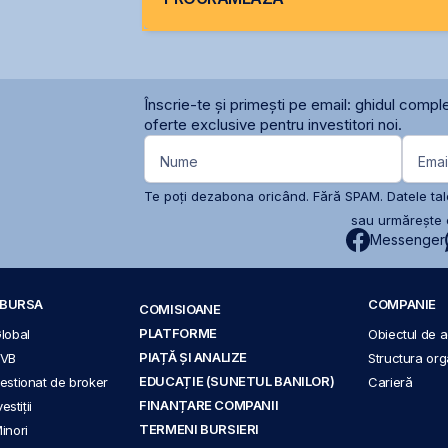
Înscrie-te și primești pe email: ghidul comple
oferte exclusive pentru investitori noi.
Nume
Emai
Te poți dezabona oricând. Fără SPAM. Datele tale
sau urmărește c
Messenger
A BURSA
COMPANIE
COMISIOANE
PLATFORME
Global
Obiectul de ac
PIAȚĂ ȘI ANALIZE
BVB
Structura org
EDUCAȚIE (SUNETUL BANILOR)
 gestionat de broker
Carieră
FINANȚARE COMPANII
stiții
TERMENI BURSIERI
Minori