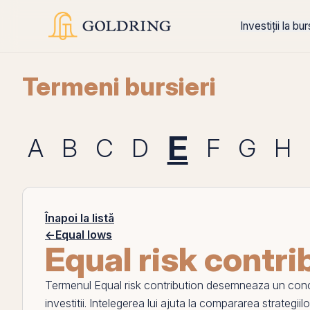
Investiții la bu
Termeni bursieri
E
A
B
C
D
F
G
H
Înapoi la listă
←
Equal lows
Equal risk contri
Termenul
Equal risk contribution
desemneaza un concept
investitii. Intelegerea lui ajuta la compararea strategiilo