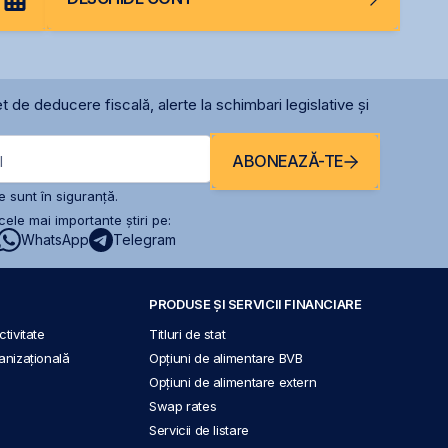
t de deducere fiscală, alerte la schimbari legislative și
ABONEAZĂ-TE
l
 sunt în siguranță.
ele mai importante știri pe:
WhatsApp
Telegram
PRODUSE ȘI SERVICII FINANCIARE
tivitate
Titluri de stat
anizațională
Opțiuni de alimentare BVB
Opțiuni de alimentare extern
Swap rates
Servicii de listare