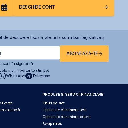
DESCHIDE CONT
t de deducere fiscală, alerte la schimbari legislative și
ABONEAZĂ-TE
l
 sunt în siguranță.
ele mai importante știri pe:
WhatsApp
Telegram
PRODUSE ȘI SERVICII FINANCIARE
tivitate
Titluri de stat
anizațională
Opțiuni de alimentare BVB
Opțiuni de alimentare extern
Swap rates