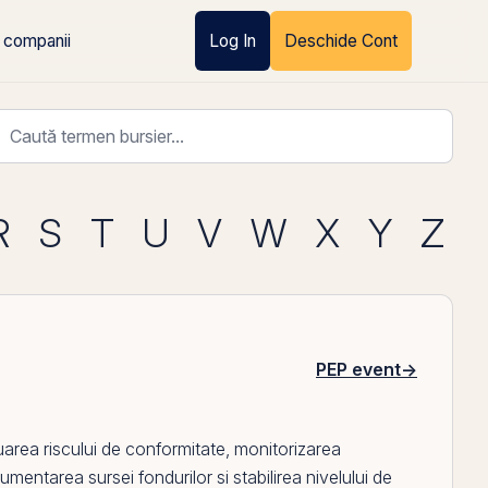
 companii
Log In
Deschide Cont
R
S
T
U
V
W
X
Y
Z
PEP event
→
area riscului de conformitate, monitorizarea
mentarea sursei fondurilor si stabilirea nivelului de