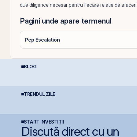
due diligence necesar pentru fiecare relatie de afaceri
Pagini unde apare termenul
Pep Escalation
BLOG
Investiții la 50+ ani:
Ce este deducerea de
C
prea târziu sau abia la
400 EUR — Ghid
M
timp?
complet
c
i
TRENDUL ZILEI
Simtel Team cedează
TTS finalizează
I
etapizat 14% din ANT
investiția de 23
a
Power pentru 3,99 mil.
milioane euro în
p
lei și își reduce
terminalul Canopus
participația la 37%
Constanța
START INVESTIȚII
Discută direct cu un