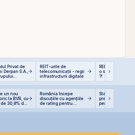
ul Privat de
REIT-urile de
REIT-urile industr
ni Derpan S.A.,
telecomunicații - regii
o supapă pentru 
rupului
infrastructurii digitale
?!
oods Snacks,
at și
scris
ge un nou
România începe
Statul român
oric la BVB, cu
discuțiile cu agențiile
pregătește finan
 de 30,8% de
de rating pentru
pentru achiziția
tul anului
menținerea
gazelor Neptun 
calificativului suveran