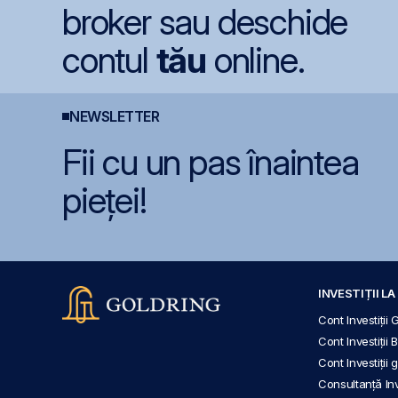
broker sau deschide
contul
tău
online.
NEWSLETTER
Fii cu un pas înaintea
pieței!
INVESTIȚII L
Cont Investiții 
Cont Investiții 
Cont Investiții
Consultanță Inve