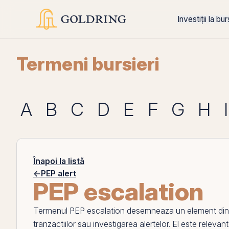
Investiții la bu
Termeni bursieri
A
B
C
D
E
F
G
H
I
Înapoi la listă
←
PEP alert
PEP escalation
Termenul
PEP escalation
desemneaza un element din pr
tranzactiilor sau investigarea alertelor.
El
este relevant 