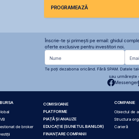
PROGRAMEAZĂ
Înscrie-te și primești pe email: ghidul comple
oferte exclusive pentru investitori noi.
Nume
Emai
Te poți dezabona oricând. Fără SPAM. Datele tale
sau urmărește c
Messenger
A BURSA
COMPANIE
COMISIOANE
PLATFORME
Global
Obiectul de ac
PIAȚĂ ȘI ANALIZE
BVB
Structura org
EDUCAȚIE (SUNETUL BANILOR)
 gestionat de broker
Carieră
FINANȚARE COMPANII
stiții