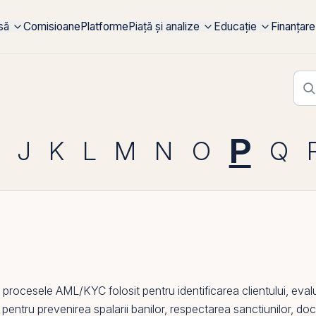
rsă
Comisioane
Platforme
Piață și analize
Educație
Finanțare
P
J
K
L
M
N
O
Q
ocesele AML/KYC folosit pentru identificarea clientului, evalu
pentru prevenirea spalarii banilor, respectarea sanctiunilor, docu