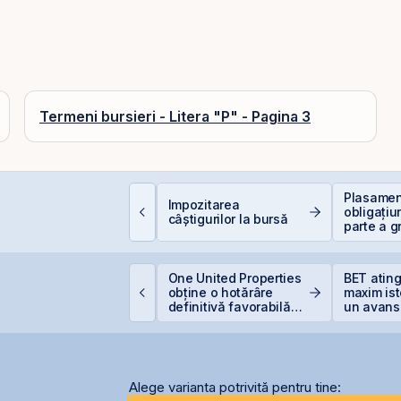
.
Termeni bursieri - Litera "P" - Pagina 3
ât de sigură e bursa?
Plasament
Impozitarea
ituri, riscuri reale și
obligațiu
câștigurilor la bursă
um să investești
parte a g
nteligent
Golden F
supliment
suprasub
PO-ul Digi Spain este
One United Properties
BET atin
coperit integral din
obține o hotărâre
maxim ist
rima zi
definitivă favorabilă
un avans
pentru One Peninsula
la începu
Alege varianta potrivită pentru tine: