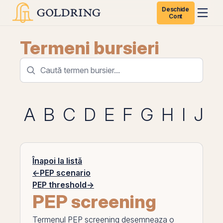
Deschide
Cont
Termeni bursieri
A
B
C
D
E
F
G
H
I
J
K
Înapoi la listă
←
PEP scenario
PEP threshold
→
PEP screening
Termenul
PEP screening
desemneaza o