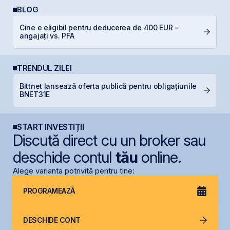
BLOG
P
Cine e eligibil pentru deducerea de 400 EUR -
a
angajați vs. PFA
c
TRENDUL ZILEI
Bittnet lansează oferta publică pentru obligațiunile
G
BNET31E
START INVESTIȚII
Discută direct cu un broker sau
deschide contul
tău
online.
Alege varianta potrivită pentru tine:
PROGRAMEAZĂ
DESCHIDE CONT