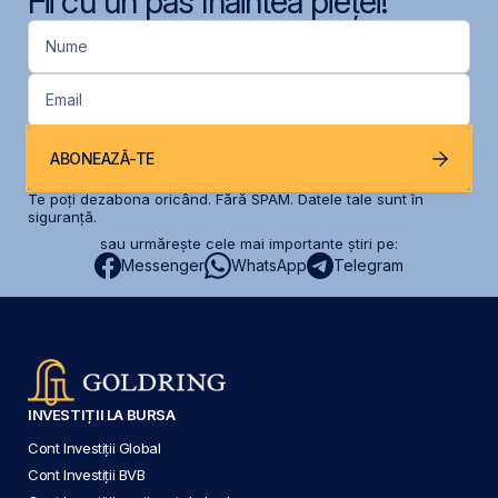
Fii cu un pas înaintea pieței!
Nume
Email
ABONEAZĂ-TE
Te poți dezabona oricând. Fără SPAM. Datele tale sunt în
siguranță.
sau urmărește cele mai importante știri pe:
Messenger
WhatsApp
Telegram
INVESTIȚII LA BURSA
Cont Investiții Global
Cont Investiții BVB