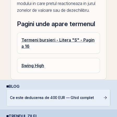
modului in care pretul reactioneaza in jurul
zonelor de valoare sau de dezechilibru.
Pagini unde apare termenul
Termeni bursieri - Litera "S" - Pagin
a 16
Swing High
BLOG
RE
Ce este deducerea de 400 EUR — Ghid complet
di
TRENDUL ZILEI