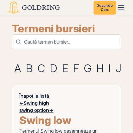
Deschide
Cont
Termeni bursieri
A
B
C
D
E
F
G
H
I
J
K
Înapoi la listă
←
Swing high
swing option
→
Swing low
Termenul
Swing low
desemneaza un