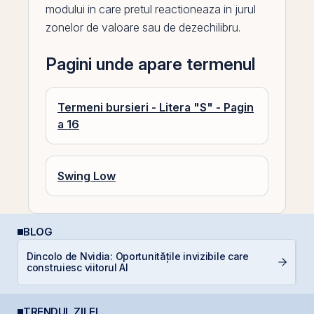
modului in care pretul reactioneaza in jurul
zonelor de valoare sau de dezechilibru.
Pagini unde apare termenul
Termeni bursieri - Litera "S" - Pagin
a 16
Swing Low
BLOG
Dincolo de Nvidia: Oportunitățile invizibile care
C
construiesc viitorul AI
a
TRENDUL ZILEI