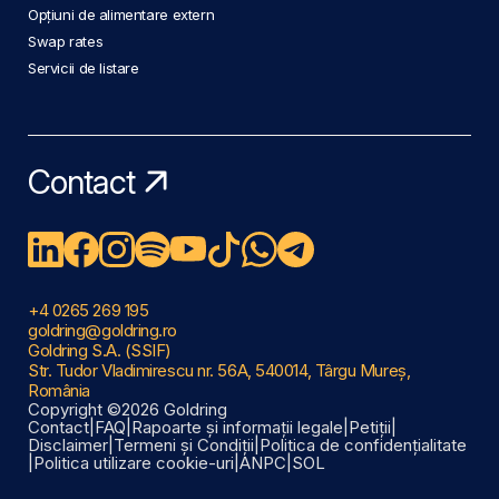
Opțiuni de alimentare extern
Swap rates
Servicii de listare
Contact
+4 0265 269 195
goldring@goldring.ro
Goldring S.A. (SSIF)
Str. Tudor Vladimirescu nr. 56A, 540014, Târgu Mureș,
România
Copyright ©2026 Goldring
Contact
|
FAQ
|
Rapoarte și informații legale
|
Petiții
|
Disclaimer
|
Termeni și Condiții
|
Politica de confidențialitate
|
Politica utilizare cookie-uri
|
ANPC
|
SOL