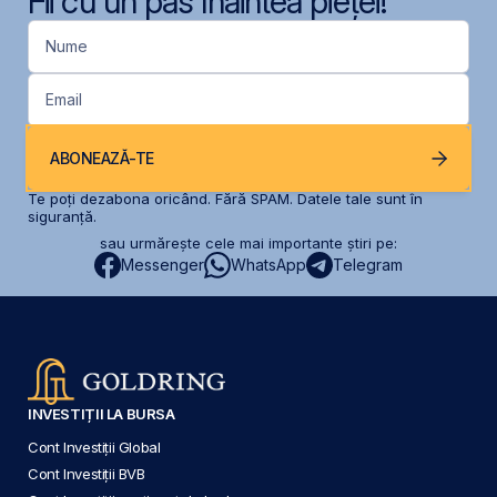
Fii cu un pas înaintea pieței!
Nume
Email
ABONEAZĂ-TE
Te poți dezabona oricând. Fără SPAM. Datele tale sunt în
siguranță.
sau urmărește cele mai importante știri pe:
Messenger
WhatsApp
Telegram
INVESTIȚII LA BURSA
Cont Investiții Global
Cont Investiții BVB