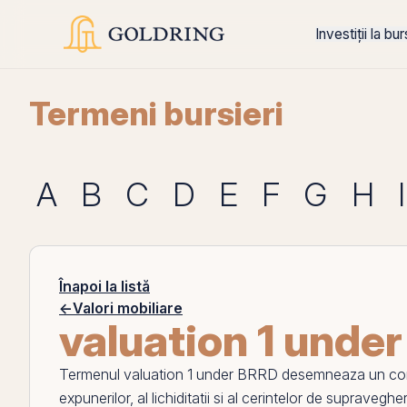
Investiții la bu
Termeni bursieri
A
B
C
D
E
F
G
H
I
Înapoi la listă
←
Valori mobiliare
valuation 1 unde
Termenul
valuation 1 under BRRD
desemneaza un conce
expunerilor, al lichiditatii si al cerintelor de supraveghe