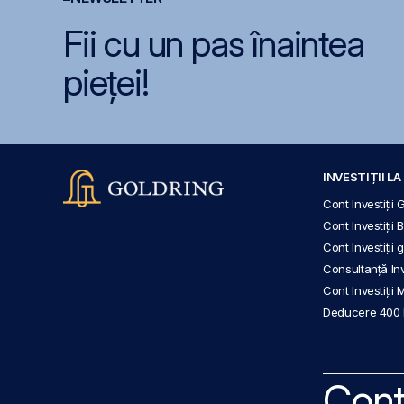
Fii cu un pas înaintea
pieței!
INVESTIȚII L
Cont Investiții 
Cont Investiții 
Cont Investiții
Consultanță Inve
Cont Investiții 
Deducere 400
Cont