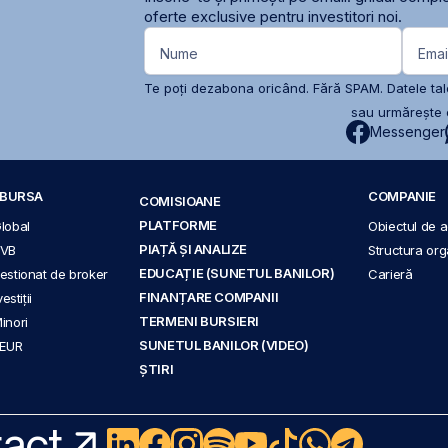
oferte exclusive pentru investitori noi.
Nume
Emai
Te poți dezabona oricând. Fără SPAM. Datele tale
sau urmărește c
Messenger
A BURSA
COMPANIE
COMISIOANE
PLATFORME
Global
Obiectul de ac
PIAȚĂ ȘI ANALIZE
BVB
Structura org
EDUCAȚIE (SUNETUL BANILOR)
 gestionat de broker
Carieră
FINANȚARE COMPANII
stiții
TERMENI BURSIERI
Minori
SUNETUL BANILOR (VIDEO)
 EUR
ȘTIRI
act