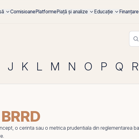
rsă
Comisioane
Platforme
Piață și analize
Educație
Finanțare
J
K
L
M
N
O
P
Q
R
r BRRD
pt, o cerinta sau o metrica prudentiala din reglementarea banca
re.