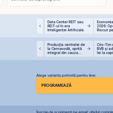
EIT-urile industriale –
Data Center REIT sau
Economia
 supapă pentru piață
REIT-ul în era
2026: Opo
!
Inteligenței Artificiale.
Riscuri p
Investitor
ne United Properties,
Producția centralei de
Cris-Tim 
uspendată de la
la Cernavodă, oprită
BVB și ad
ranzacționare pentru
integral din cauza
lei la cap
ferta de
secetei
singură z
ăscumpărare
Alege varianta potrivită pentru tine:
PROGRAMEAZĂ
Înscrie-te și primești pe email: ghidul comple