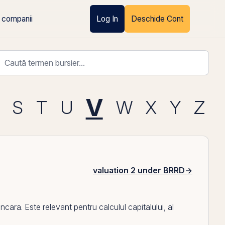
 companii
Log In
Deschide Cont
V
S
T
U
W
X
Y
Z
valuation 2 under BRRD
→
ra. Este relevant pentru calculul capitalului, al