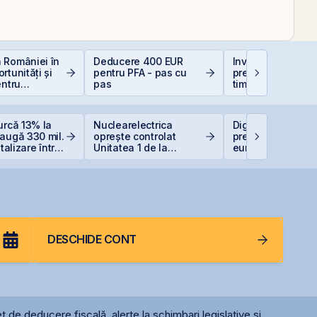
 României în
Deducere 400 EUR
Investiții la 50+ a
rtunități și
pentru PFA - pas cu
prea târziu sau ab
entru
pas
timp?
i
urcă 13% la
Nuclearelectrica
Digi Spain stabile
augă 330 mil.
oprește controlat
prețul IPO la 5,60
italizare într-o
Unitatea 1 de la
euro/acțiune
i
Cernavodă din cauza
nivelului Dunării
DESCHIDE CONT
t de deducere fiscală, alerte la schimbari legislative și