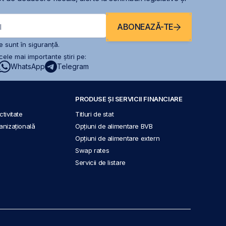
ABONEAZĂ-TE
l
 sunt în siguranță.
ele mai importante știri pe:
WhatsApp
Telegram
PRODUSE ȘI SERVICII FINANCIARE
tivitate
Titluri de stat
anizațională
Opțiuni de alimentare BVB
Opțiuni de alimentare extern
Swap rates
Servicii de listare