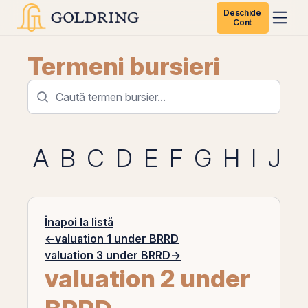
Deschide
Cont
Termeni bursieri
A
B
C
D
E
F
G
H
I
J
K
Înapoi la listă
←
valuation 1 under BRRD
valuation 3 under BRRD
→
valuation 2 under