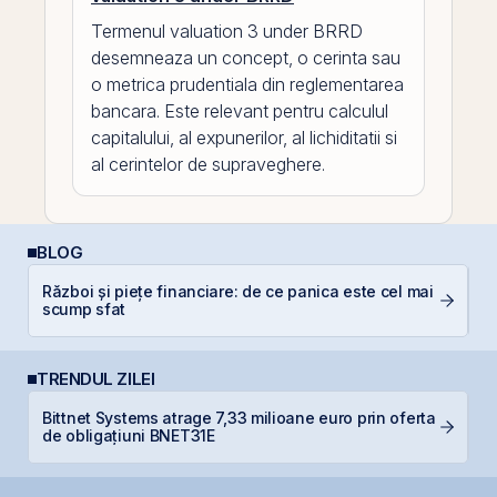
Termenul valuation 3 under BRRD
desemneaza un concept, o cerinta sau
o metrica prudentiala din reglementarea
bancara. Este relevant pentru calculul
capitalului, al expunerilor, al lichiditatii si
al cerintelor de supraveghere.
BLOG
Război și piețe financiare: de ce panica este cel mai
L
scump sfat
S
TRENDUL ZILEI
Bittnet Systems atrage 7,33 milioane euro prin oferta
S
de obligațiuni BNET31E
pe