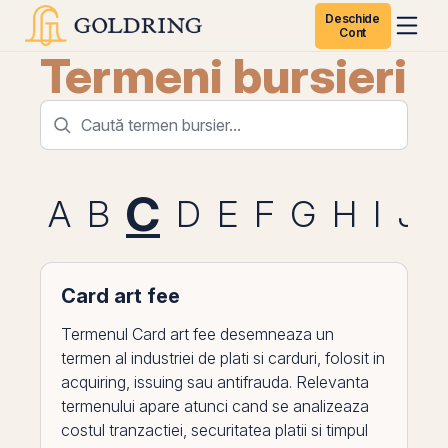
Deschide
Cont
Termeni bursieri
C
A
B
D
E
F
G
H
I
J
Card art fee
Termenul Card art fee desemneaza un
termen al industriei de plati si carduri, folosit in
acquiring, issuing sau antifrauda. Relevanta
termenului apare atunci cand se analizeaza
costul tranzactiei, securitatea platii si timpul