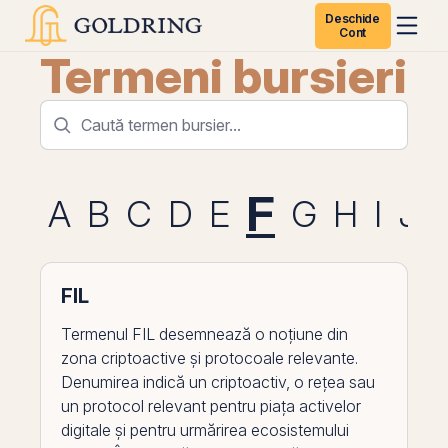
Deschide
Cont
Termeni bursieri
F
A
B
C
D
E
G
H
I
J
FIL
Termenul FIL desemnează o noțiune din
zona criptoactive și protocoale relevante.
Denumirea indică un criptoactiv, o rețea sau
un protocol relevant pentru piața activelor
digitale și pentru urmărirea ecosistemului