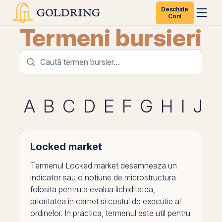
Deschide
Cont
Termeni bursieri
A
B
C
D
E
F
G
H
I
J
K
Locked market
Termenul Locked market desemneaza un
indicator sau o notiune de microstructura
folosita pentru a evalua lichiditatea,
prioritatea in carnet si costul de executie al
ordinelor. In practica, termenul este util pentru