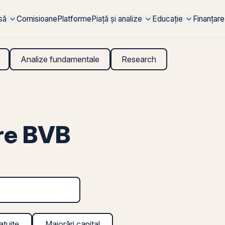
rsă
Comisioane
Platforme
Piață și analize
Educație
Finanțare
Analize fundamentale
Research
are BVB
atuite
Majorări capital