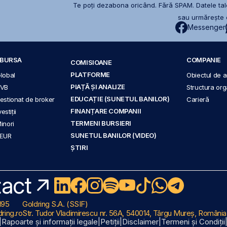
Te poți dezabona oricând. Fără SPAM. Datele tale
sau urmărește c
Messenger
A BURSA
COMPANIE
COMISIOANE
PLATFORME
Global
Obiectul de ac
PIAȚĂ ȘI ANALIZE
BVB
Structura org
EDUCAȚIE (SUNETUL BANILOR)
 gestionat de broker
Carieră
FINANȚARE COMPANII
stiții
TERMENI BURSIERI
Minori
SUNETUL BANILOR (VIDEO)
 EUR
ȘTIRI
act
195
Goldring S.A. (SSIF)
ring.ro
Str. Tudor Vladimirescu nr. 56A, 540014, Târgu Mureș, România
|
Rapoarte și informații legale
|
Petiții
|
Disclaimer
|
Termeni și Condiții