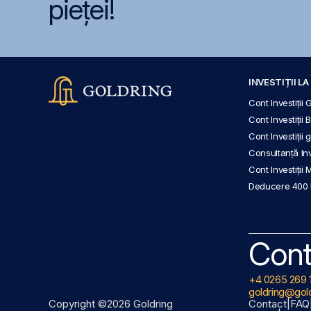
pieței!
INVESTIȚII L
Cont Investiții 
Cont Investiții 
Cont Investiții
Consultanță Inve
Cont Investiții 
Deducere 400
Cont
+4 0265 269 
goldring@gold
Copyright ©2026 Goldring
Contact
|
FAQ