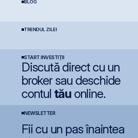
BLOG
Data Center REIT sau
Cine e eligibil pentru
P
REIT-ul în era
deducerea de 400 EUR
o
Inteligenței Artificiale.
- angajați vs. PFA
p
G
s
s
TRENDUL ZILEI
Nuclearelectrica
One United Properties
B
oprește controlat
obține o hotărâre
l
Unitatea 1 de la
definitivă favorabilă
i
Cernavodă din cauza
pentru One Peninsula
p
nivelului Dunării
C
2
START INVESTIȚII
Discută direct cu un
broker sau deschide
contul
tău
online.
NEWSLETTER
Fii cu un pas înaintea