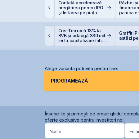
lasamentul Privat de
Contakt accelerează
Război și
bligațiuni Derpan S.A.,
pregătirea pentru IPO
financiar
arte a grupului
și listarea pe piața
panica es
olden Foods Snacks,
AeRO a BVB
scump sf
uplimentat și
uprasubscris
VB estimează
Cris-Tim urcă 13% la
Graffiti 
ansarea
BVB și adaugă 330 mil.
astăzi pe
nstrumentelor derivate
lei la capitalizare într-o
rin Contrapartea
singură zi
entrală la final de
026 sau începutul lui
2027
Alege varianta potrivită pentru tine:
PROGRAMEAZĂ
Înscrie-te și primești pe email: ghidul comple
oferte exclusive pentru investitori noi.
Nume
Emai