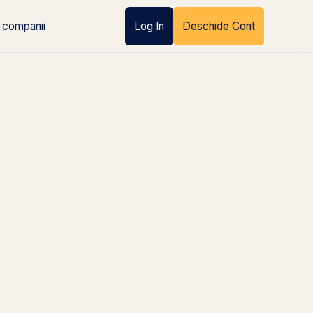
 companii
Log In
Deschide Cont