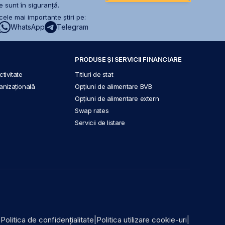
 sunt în siguranță.
ele mai importante știri pe:
WhatsApp
Telegram
PRODUSE ȘI SERVICII FINANCIARE
tivitate
Titluri de stat
anizațională
Opțiuni de alimentare BVB
Opțiuni de alimentare extern
Swap rates
Servicii de listare
|
Politica de confidențialitate
|
Politica utilizare cookie-uri
|