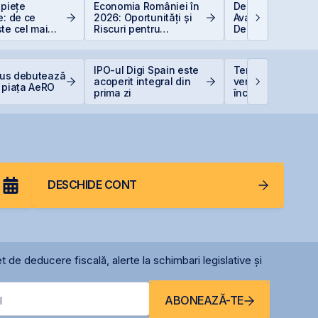
 piețe
Economia României în
Depozitele Banca
e: de ce
2026: Oportunități și
Avantaje și
te cel mai
Riscuri pentru
Dezavantaje
at
Investitori
IPO-ul Digi Spain este
TeraPlast își creș
Plus debutează
acoperit integral din
veniturile cu 4%, 
 piața AeRO
prima zi
încheie primul
semestru cu o pi
de 4 milioane de 
DESCHIDE CONT
t de deducere fiscală, alerte la schimbari legislative și
ABONEAZĂ-TE
l