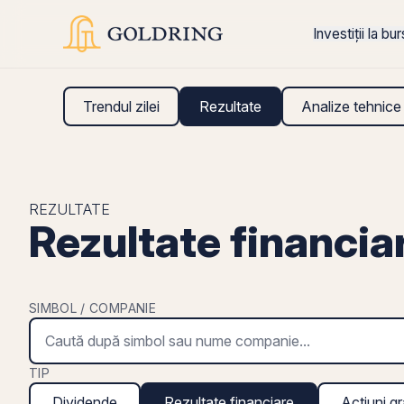
Investiții la bu
Trendul zilei
Rezultate
Analize tehnice
REZULTATE
Rezultate financi
SIMBOL / COMPANIE
TIP
Dividende
Rezultate financiare
Acțiuni gr