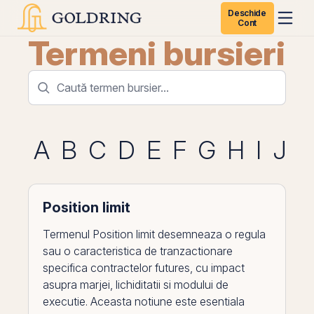
Deschide
Cont
Termeni bursieri
A
B
C
D
E
F
G
H
I
J
K
Position limit
Termenul Position limit desemneaza o regula
sau o caracteristica de tranzactionare
specifica contractelor futures, cu impact
asupra marjei, lichiditatii si modului de
executie. Aceasta notiune este esentiala