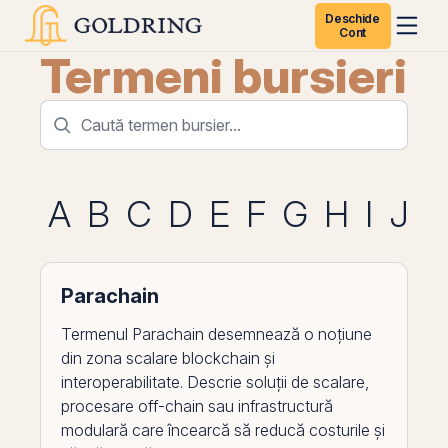
Deschide
Cont
Termeni bursieri
A
B
C
D
E
F
G
H
I
J
K
Parachain
Termenul Parachain desemnează o noțiune
din zona scalare blockchain și
interoperabilitate. Descrie soluții de scalare,
procesare off-chain sau infrastructură
modulară care încearcă să reducă costurile și